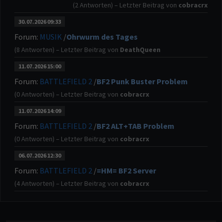
(2 Antworten) – Letzter Beitrag von
cobracrx
cobracrx
: Ja war eine Hammer Runde
[12:21:07 AM]
30.07.2026 09:33
Fireball179
: Das war gestern ein schönes
[12:41:27 PM]
Forum:
MUSIK
/
Ohrwurm des Tages
Match, war spannend, hat Spass gemacht gerne wieder
(8 Antworten) – Letzter Beitrag von
DeathQueen
:-)
11.07.2026 15:00
cobracrx
: Klaro
[3:48:15 PM]
Forum:
BATTLEFIELD 2
/
BF2 Punk Buster Problem
Fireball179
: BF2 Heute um 20 uhr zocken ?
[2:32:00 PM]
(0 Antworten) – Letzter Beitrag von
cobracrx
Fireball179
: Wünsche Euch Allen einen
[2:31:03 PM]
11.07.2026 14:09
schönen Sonntag :-)
Forum:
BATTLEFIELD 2
/
BF2 ALT+TAB Problem
cobracrx
: Test bestanden
[11:20:57 PM]
(0 Antworten) – Letzter Beitrag von
cobracrx
AforDBasti
: test 1,2,3
[8:10:35 PM]
06.07.2026 12:30
Forum:
BATTLEFIELD 2
/
=HM= BF2 Server
Fireball179
: Ich Spiele Heute Abend,Noch ne
[1:02:06 PM]
Runde BF2, Wer Zeit hat kann gerne Dazu kommen.
(4 Antworten) – Letzter Beitrag von
cobracrx
Fireball179
: Das War Gestern Abend eine
[12:59:50 PM]
Schöne Runde BF2, hat Mir gefallen.