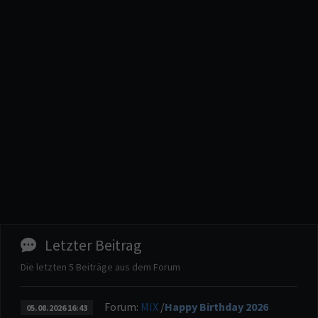
Fireball179
: Prima, Dann kann es ja Los
[12:59:42 PM]
gehen :-)
cobracrx
: So. Server ist da. Ich muss ihn nur
[8:56:30 PM]
noch konfigurieren.
DeathQueen
: Super :D
[8:32:31 PM]
cobracrx
: Hallo an alle. Wir haben zu 99%
[7:53:47 PM]
einen BF2 Server.
Fireball179
: Zocke gleich um 18uhr BF2
[5:58:22 PM]
cobracrx
: OK, machen wir. Viel Spass.
[11:35:48 AM]
DeathQueen
: Wir sind die nächsten Tage
[6:51:39 AM]
nicht da. Erschießt ein paar Halunken für uns mit ;)
Letzter Beitrag
DeathQueen
: Ich bin dabei. Werde aber
[4:24:03 PM]
Die letzten 5 Beiträge aus dem Forum
schon früher anfangen
Fireball179
: Hi Hall-Mania, Heute Abend
[1:12:53 PM]
Forum:
MIX
/
Happy Birthday 2026
05.08.2026 16:43
20uhr de Zeit BF2 Zocken ?