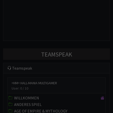
cobracrx
: Das ist ein Test mit längerem
[12:50:45 AM]
Text, mal sehen wie das aussieht.
Raideen-54
: ;)
[10:57:17 PM]
Raideen-54
: huhu
[10:57:03 PM]
NINA
: auch Test
[2:20:34 PM]
cobracrx
: Re Test
[12:13:32 PM]
cobracrx
: TEST
[12:12:41 PM]
TEAMSPEAK
Teamspeak
=HM= HALL-MANIA MULTIGAMER
User: 0 / 10
WILLKOMMEN
ANDERES SPIEL
AGE OF EMPIRE & MYTHOLOGY