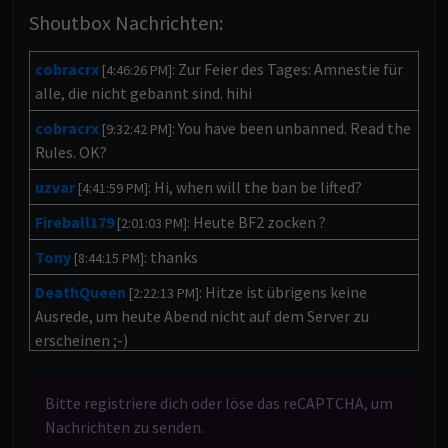
Shoutbox Nachrichten:
cobracrx
: Zur Feier des Tages: Amnestie für
[4:46:26 PM]
alle, die nicht gebannt sind. hihi
cobracrx
: You have been unbanned. Read the
[9:32:42 PM]
Rules. OK?
uzvar
: Hi, when will the ban be lifted?
[4:41:59 PM]
Fireball179
: Heute BF2 zocken ?
[2:01:03 PM]
Tony
: thanks
[8:44:15 PM]
DeathQueen
: Hitze ist übrigens keine
[2:22:13 PM]
Ausrede, um heute Abend nicht auf dem Server zu
erscheinen ;-)
Fireball179
: Hi Zusammen Kommt Heute
[3:37:34 PM]
den 6.6.2026 Sa. um 18uhr BF2 zocken auf den HM Server
Bitte registriere dich oder löse das reCAPTCHA, um
?
Nachrichten zu senden.